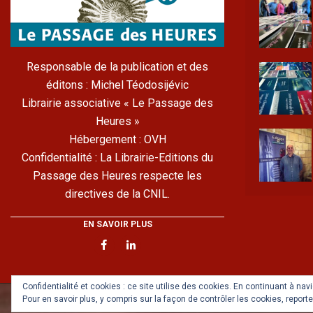
Responsable de la publication et des
éditons : Michel Téodosijévic
Librairie associative « Le Passage des
Heures »
Hébergement : OVH
Confidentialité : La Librairie-Editions du
Passage des Heures respecte les
directives de la CNIL.
EN SAVOIR PLUS
Confidentialité et cookies : ce site utilise des cookies. En continuant à na
Pour en savoir plus, y compris sur la façon de contrôler les cookies, reporte