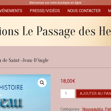
Bienvenue sur votre boutique en ligne
VÉNEMENTS
PRESSE/VIDÉOS
NOUS CONTACTER
M
ions Le Passage des H
u de Saint-Jean-D’Angle
18,00
€
quantité
AJOUTER AU PAN
de
La
véritable
Catégories :
Nouveautés
,
Pat