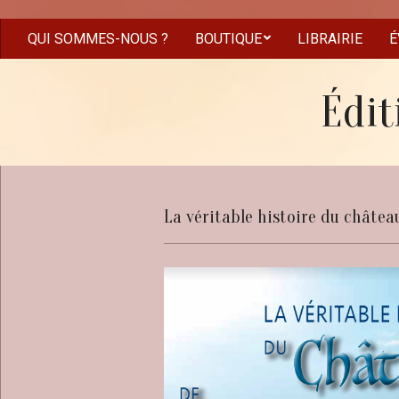
Skip
to
QUI SOMMES-NOUS ?
BOUTIQUE
LIBRAIRIE
É
Secondary
content
Navigation
Menu
Édit
La véritable histoire du châtea