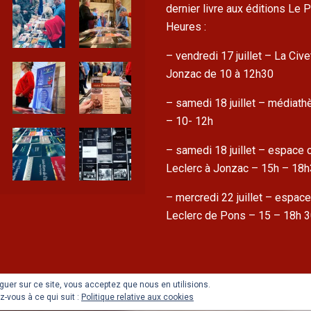
dernier livre aux éditions Le
Heures :
– vendredi 17 juillet – La Cive
Jonzac de 10 à 12h30
– samedi 18 juillet – médiat
– 10- 12h
– samedi 18 juillet – espace c
Leclerc à Jonzac – 15h – 18
– mercredi 22 juillet – espace
Leclerc de Pons – 15 – 18h 
viguer sur ce site, vous acceptez que nous en utilisions.
z-vous à ce qui suit :
Politique relative aux cookies
Designed using
Nevark
. Powered by
WordPress
.