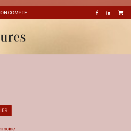
ON COMPTE
eures
IER
rimoine