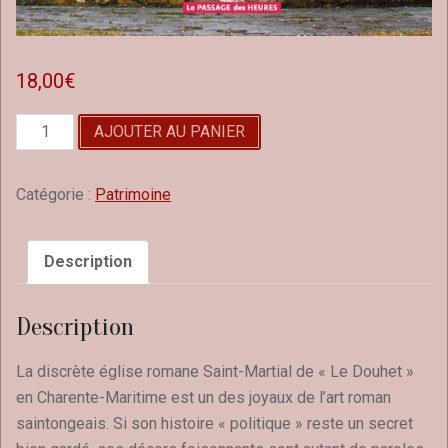
18,00
€
quantité
AJOUTER AU PANIER
de
L'église
Romane
Catégorie :
Patrimoine
St-
Martial
de
Description
Le
Douhet
Description
La discrète église romane Saint-Martial de « Le Douhet »
en Charente-Maritime est un des joyaux de l’art roman
saintongeais. Si son histoire « politique » reste un secret