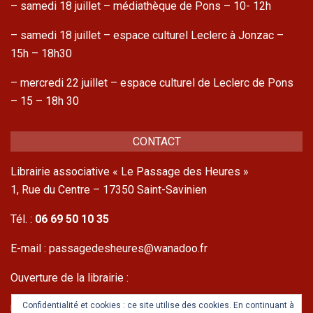
– samedi 18 juillet – médiathèque de Pons – 10- 12h
– samedi 18 juillet – espace culturel Leclerc à Jonzac –
15h – 18h30
– mercredi 22 juillet – espace culturel de Leclerc de Pons
– 15 – 18h 30
CONTACT
Librairie associative « Le Passage des Heures »
1, Rue du Centre – 17350 Saint-Savinien
Tél. :
06 69 50 10 35
E-mail : passagedesheures@wanadoo.fr
Ouverture de la librairie :
mercredis et samedis
Confidentialité et cookies : ce site utilise des cookies. En continuant à