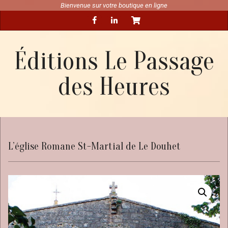
Skip
Bienvenue sur votre boutique en ligne
Secondary
to
Navigation
content
Menu
Éditions Le Passage
des Heures
L’église Romane St-Martial de Le Douhet