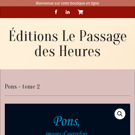
Skip
Bienvenue sur votre boutique en ligne
Secondary
to
Navigation
content
Menu
Éditions Le Passage
des Heures
Pons – tome 2