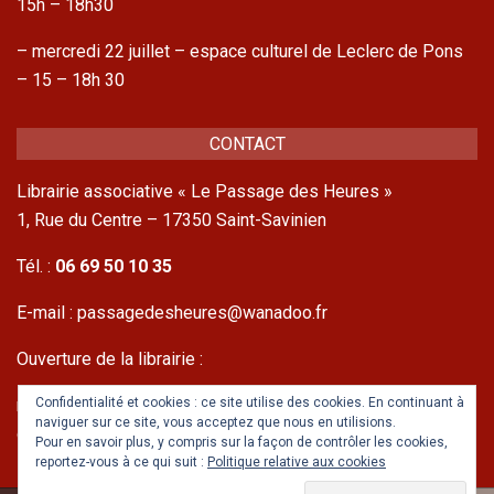
15h – 18h30
– mercredi 22 juillet – espace culturel de Leclerc de Pons
– 15 – 18h 30
CONTACT
Librairie associative « Le Passage des Heures »
1, Rue du Centre – 17350 Saint-Savinien
Tél. :
06 69 50 10 35
E-mail : passagedesheures@wanadoo.fr
Ouverture de la librairie :
Confidentialité et cookies : ce site utilise des cookies. En continuant à
mercredis et samedis
naviguer sur ce site, vous acceptez que nous en utilisions.
de 10h à 12h30 et de 15h à 18h30.
Pour en savoir plus, y compris sur la façon de contrôler les cookies,
reportez-vous à ce qui suit :
Politique relative aux cookies