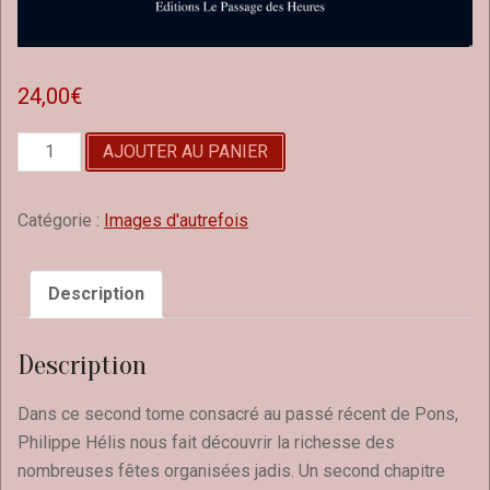
24,00
€
quantité
AJOUTER AU PANIER
de
Pons
-
Catégorie :
Images d'autrefois
tome
2
Description
Description
Dans ce second tome consacré au passé récent de Pons,
Philippe Hélis nous fait découvrir la richesse des
nombreuses fêtes organisées jadis. Un second chapitre