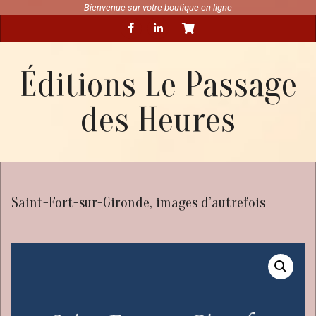
Skip
Bienvenue sur votre boutique en ligne
Secondary
to
Navigation
content
Menu
Éditions Le Passage
des Heures
Saint-Fort-sur-Gironde, images d’autrefois