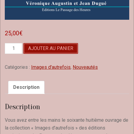
25,00
€
quantité
AJOUTER AU PANIER
de
Saint-
Fort-
Catégories :
Images d'autrefois
,
Nouveautés
sur-
Gironde,
images
Description
d'autrefois
Description
Vous avez entre les mains le soixante huitième ouvrage de
la collection « Images d’autrefois » des éditions