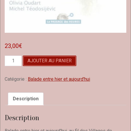
23,00
€
quantité
AJOUTER AU PANIER
de
Villages
de
Catégorie :
Balade entre hier et aujourd'hui
pierres
et
d'eau
Description
Description
Balade entre hier et aujourd’hui, au fil des Villages de