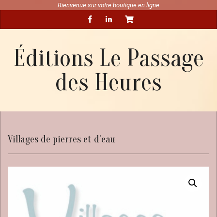
Skip
Bienvenue sur votre boutique en ligne
Secondary
to
Navigation
content
Menu
Éditions Le Passage
des Heures
Villages de pierres et d’eau