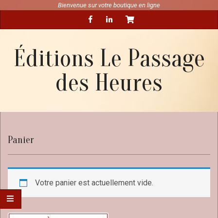
Skip
Bienvenue sur votre boutique en ligne
Secondary
to
Navigation
content
Menu
Éditions Le Passage
des Heures
Panier
Votre panier est actuellement vide.