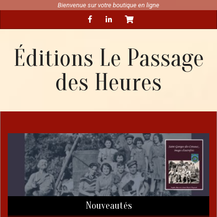
Skip
Bienvenue sur votre boutique en ligne
Secondary
to
Navigation
content
Menu
Éditions Le Passage
des Heures
Nouveautés