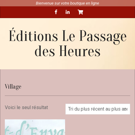
Skip
Bienvenue sur votre boutique en ligne
Secondary
to
Navigation
content
Menu
Éditions Le Passage
des Heures
Village
Voici le seul résultat