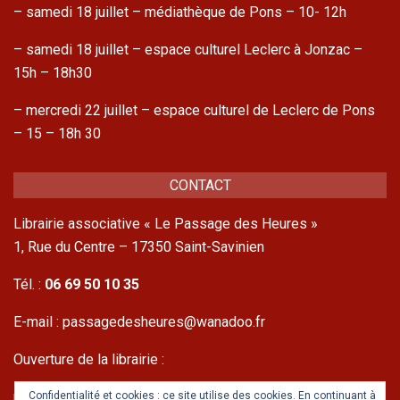
– samedi 18 juillet – médiathèque de Pons – 10- 12h
– samedi 18 juillet – espace culturel Leclerc à Jonzac –
15h – 18h30
– mercredi 22 juillet – espace culturel de Leclerc de Pons
– 15 – 18h 30
CONTACT
Librairie associative « Le Passage des Heures »
1, Rue du Centre – 17350 Saint-Savinien
Tél. :
06 69 50 10 35
E-mail : passagedesheures@wanadoo.fr
Ouverture de la librairie :
mercredis et samedis
Confidentialité et cookies : ce site utilise des cookies. En continuant à