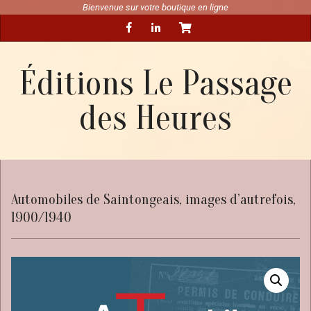
Skip
Bienvenue sur votre boutique en ligne
Secondary
to
Navigation
content
Menu
Éditions Le Passage
des Heures
Automobiles de Saintongeais, images d’autrefois,
1900/1940