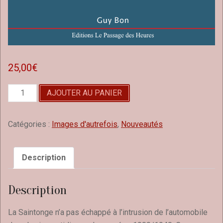
25,00
€
quantité
AJOUTER AU PANIER
de
Automobiles
de
Catégories :
Images d'autrefois
,
Nouveautés
Saintongeais,
images
d'autrefois,
Description
1900/1940
Description
La Saintonge n’a pas échappé à l’intrusion de l’automobile