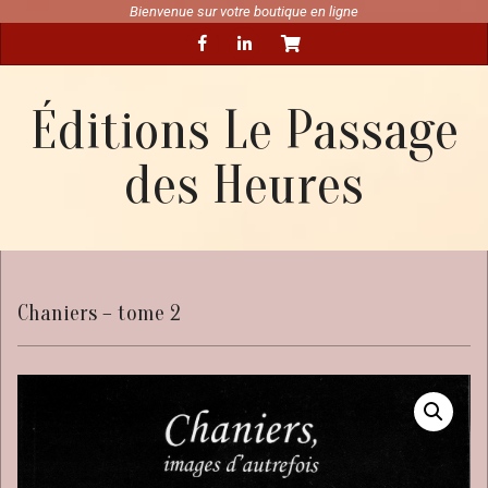
Skip
Bienvenue sur votre boutique en ligne
Secondary
to
Navigation
content
Menu
Éditions Le Passage
des Heures
Chaniers – tome 2