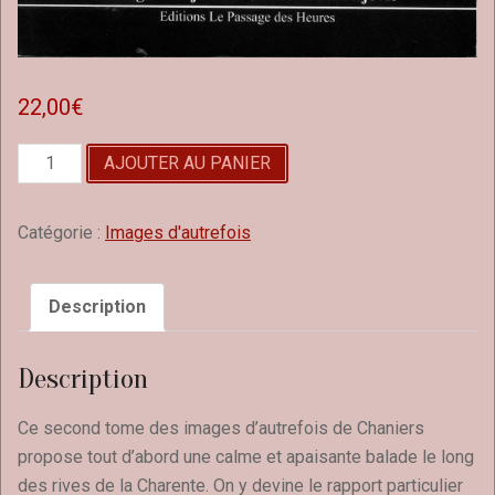
22,00
€
quantité
AJOUTER AU PANIER
de
Chaniers
-
Catégorie :
Images d'autrefois
tome
2
Description
Description
Ce second tome des images d’autrefois de Chaniers
propose tout d’abord une calme et apaisante balade le long
des rives de la Charente. On y devine le rapport particulier