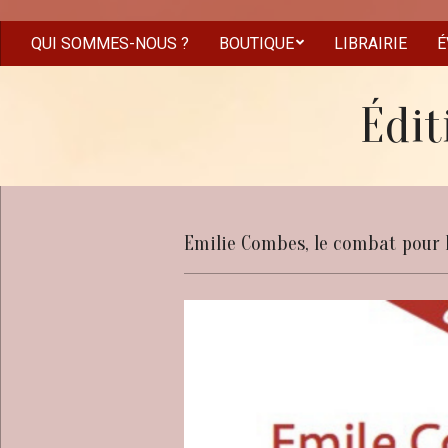
Skip
to
QUI SOMMES-NOUS ?
BOUTIQUE
LIBRAIRIE
É
Secondary
content
Navigation
Menu
Édit
Emilie Combes, le combat pour la 