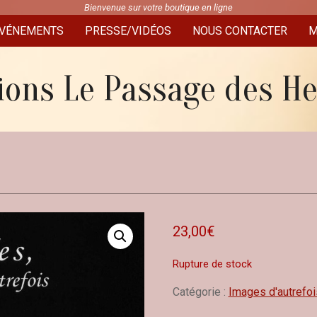
Bienvenue sur votre boutique en ligne
VÉNEMENTS
PRESSE/VIDÉOS
NOUS CONTACTER
M
ions Le Passage des H
23,00
€
Rupture de stock
Catégorie :
Images d'autrefoi