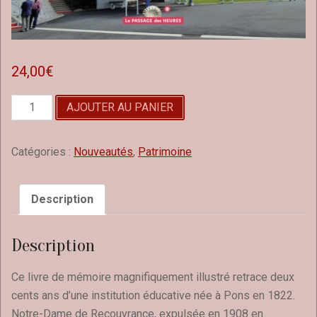
24,00
€
quantité
AJOUTER AU PANIER
de
Le
lycée
Catégories :
Nouveautés
,
Patrimoine
de
Pons,
deux
Description
siècles
d'excellence
Description
Ce livre de mémoire magnifiquement illustré retrace deux
cents ans d’une institution éducative née à Pons en 1822.
Notre-Dame de Recouvrance, expulsée en 1908 en