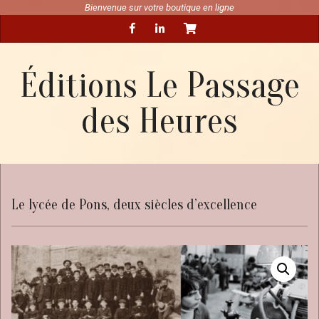
Skip
Bienvenue sur votre boutique en ligne
Secondary
to
Navigation
content
Menu
Éditions Le Passage
des Heures
Le lycée de Pons, deux siècles d’excellence