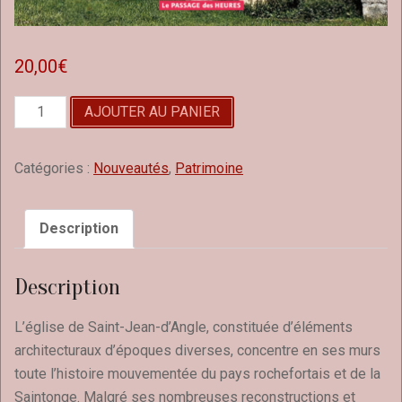
20,00
€
quantité
AJOUTER AU PANIER
de
L’église
Saint-
Catégories :
Nouveautés
,
Patrimoine
Jean-
Baptiste
de
Description
Saint-
Jean-
Description
d’Angle
L’église de Saint-Jean-d’Angle, constituée d’éléments
architecturaux d’époques diverses, concentre en ses murs
toute l’histoire mouvementée du pays rochefortais et de la
Saintonge. Malgré ses nombreuses reconstructions et