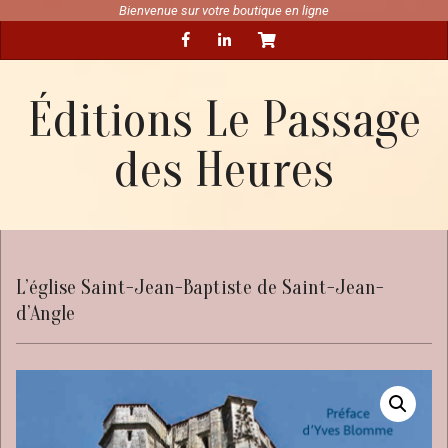
Skip
Bienvenue sur votre boutique en ligne
Secondary
to
Navigation
content
Menu
Éditions Le Passage
des Heures
L’église Saint-Jean-Baptiste de Saint-Jean-
d’Angle