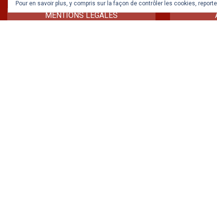
Pour en savoir plus, y compris sur la façon de contrôler les cookies, reporte
MENTIONS LÉGALES
Responsable de la publication et des
éditons : Michel Téodosijévic
Librairie associative « Le Passage des
Heures »
Hébergement : OVH
Confidentialité : La Librairie-Editions du
Passage des Heures respecte les
directives de la CNIL.
EN SAVOIR PLUS