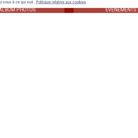
z-vous à ce qui suit :
Politique relative aux cookies
ALBUM PHOTOS
ÉVÉNEMENTS
Les dédicaces de Judith Rape
dernier livre aux éditions Le
Heures :
– vendredi 17 juillet – La Cive
Jonzac de 10 à 12h30
– samedi 18 juillet – médiat
– 10- 12h
– samedi 18 juillet – espace c
Leclerc à Jonzac – 15h – 18
– mercredi 22 juillet – espace
Leclerc de Pons – 15 – 18h 