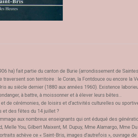
6 ha) fait partie du canton de Burie (arrondissement de Sainte
traversent son territoire : le Coran, la Fontdouce ou encore la Ver
-Bris au siècle dernier (1880 aux années 1960). Existence labor
endanger, à battre, à moissonner et à élever leurs bêtes…
t de cérémonies, de loisirs et d’activités culturelles ou sportiv
et des fêtes du 14 juillet ?
hommage aux nombreux enseignants qui ont éduqué des génération
haud, Melle You, Gilbert Maixent, M. Dupuy, Mme Alamargo, Mme 
de portraits achève ce « Saint-Bris, images d’autrefois », ouvrage