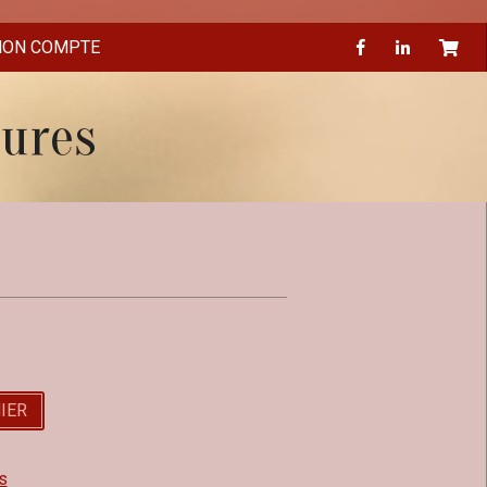
ON COMPTE
eures
IER
s