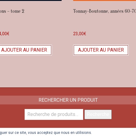
ons – tome 2
Tonnay-Boutonne, années 60-7
4,00
€
23,00
€
AJOUTER AU PANIER
AJOUTER AU PANIER
RECHERCHER UN PRODUIT
Recherche
Recherche
pour :
viguer sur ce site, vous acceptez que nous en utilisions.