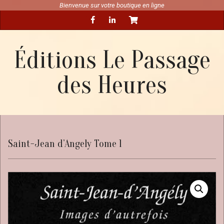
Skip
Bienvenue sur votre boutique en ligne
Secondary
to
Navigation
content
Menu
Éditions Le Passage
des Heures
Saint-Jean d’Angely Tome 1