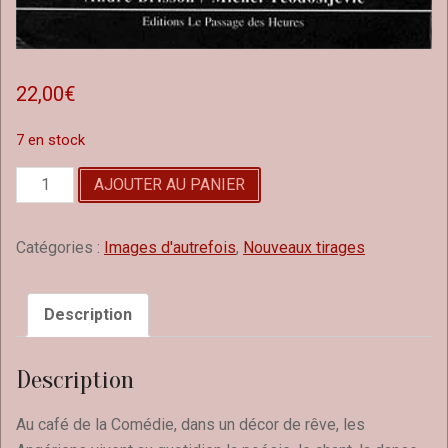
22,00
€
7 en stock
quantité
AJOUTER AU PANIER
de
Saint-
Jean
Catégories :
Images d'autrefois
,
Nouveaux tirages
d'Angely
Tome
1
Description
Description
Au café de la Comédie, dans un décor de rêve, les