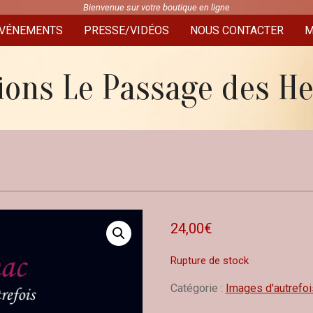
Bienvenue sur votre boutique en ligne
VÉNEMENTS
PRESSE/VIDÉOS
NOUS CONTACTER
M
ions Le Passage des H
24,00
€
Rupture de stock
Catégorie :
Images d'autrefoi