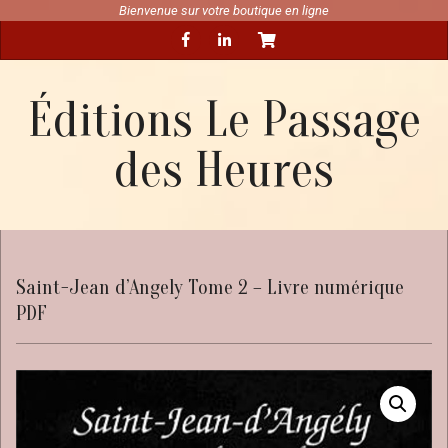
Skip
Bienvenue sur votre boutique en ligne
Secondary
to
Navigation
content
Menu
Éditions Le Passage
des Heures
Saint-Jean d’Angely Tome 2 – Livre numérique
PDF