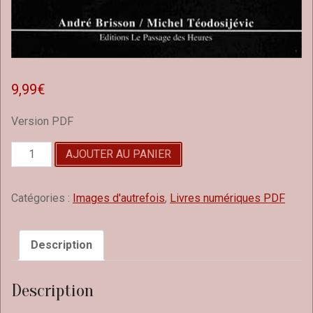
9,99
€
Version PDF
quantité
AJOUTER AU PANIER
de
Saint-
Jean
Catégories :
Images d'autrefois
,
Livres numériques PDF
d'Angely
Tome
2
Description
-
Livre
Description
numérique
PDF