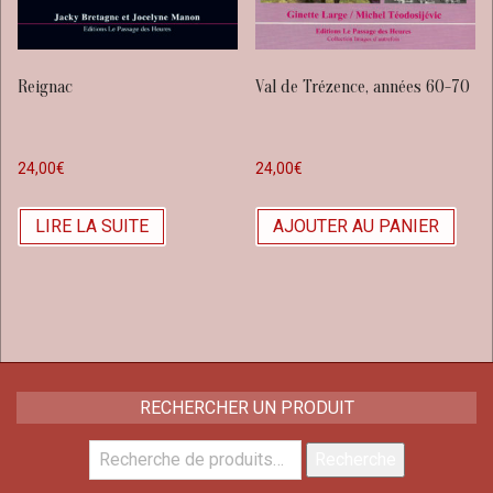
Reignac
Val de Trézence, années 60-70
24,00
€
24,00
€
LIRE LA SUITE
AJOUTER AU PANIER
RECHERCHER UN PRODUIT
Recherche
Recherche
pour :