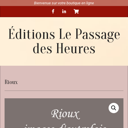
Skip
Bienvenue sur votre boutique en ligne
Secondary
to
Navigation
content
Menu
Éditions Le Passage
des Heures
Rioux