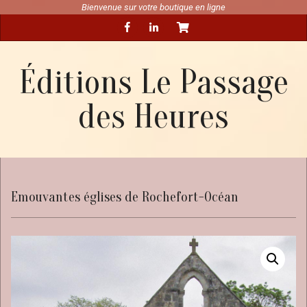
Skip
Bienvenue sur votre boutique en ligne
Secondary
to
Navigation
content
Menu
Éditions Le Passage
des Heures
Emouvantes églises de Rochefort-Océan