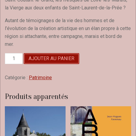
la Vierge aux deux enfants de Saint-Laurent-de-la-Prée ?
Autant de témoignages de la vie des hommes et de
l’évolution de la création artistique en un élan propre à cette
région si attachante, entre campagne, marais et bord de
mer.
quantité
AJOUTER AU PANIER
de
Emouvantes
églises
Catégorie :
Patrimoine
de
Rochefort-
Produits apparentés
Océan