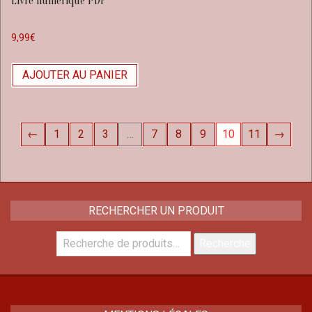
Livre numérique PDF
9,99
€
AJOUTER AU PANIER
←
1
2
3
…
7
8
9
10
11
→
RECHERCHER UN PRODUIT
Recherche
Recherche
pour :