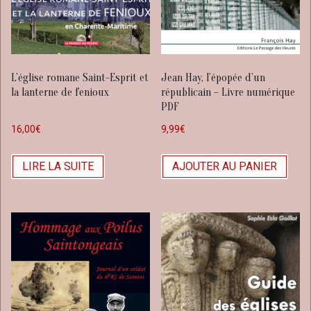
L’église romane Saint-Esprit et
Jean Hay, l’épopée d’un
la lanterne de fenioux
républicain – Livre numérique
PDF
16,00
€
9,99
€
LIRE LA SUITE
AJOUTER AU PANIER